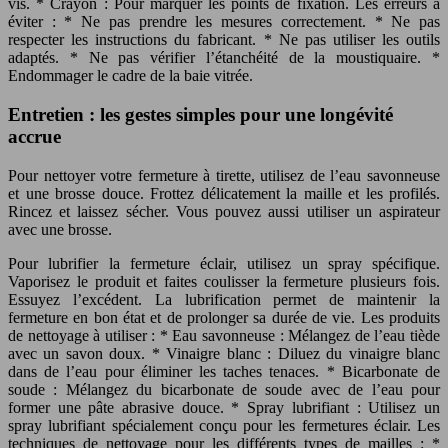
vis. * Crayon : Pour marquer les points de fixation. Les erreurs à
éviter : * Ne pas prendre les mesures correctement. * Ne pas
respecter les instructions du fabricant. * Ne pas utiliser les outils
adaptés. * Ne pas vérifier l’étanchéité de la moustiquaire. *
Endommager le cadre de la baie vitrée.
Entretien : les gestes simples pour une longévité
accrue
Pour nettoyer votre fermeture à tirette, utilisez de l’eau savonneuse
et une brosse douce. Frottez délicatement la maille et les profilés.
Rincez et laissez sécher. Vous pouvez aussi utiliser un aspirateur
avec une brosse.
Pour lubrifier la fermeture éclair, utilisez un spray spécifique.
Vaporisez le produit et faites coulisser la fermeture plusieurs fois.
Essuyez l’excédent. La lubrification permet de maintenir la
fermeture en bon état et de prolonger sa durée de vie. Les produits
de nettoyage à utiliser : * Eau savonneuse : Mélangez de l’eau tiède
avec un savon doux. * Vinaigre blanc : Diluez du vinaigre blanc
dans de l’eau pour éliminer les taches tenaces. * Bicarbonate de
soude : Mélangez du bicarbonate de soude avec de l’eau pour
former une pâte abrasive douce. * Spray lubrifiant : Utilisez un
spray lubrifiant spécialement conçu pour les fermetures éclair. Les
techniques de nettoyage pour les différents types de mailles : *