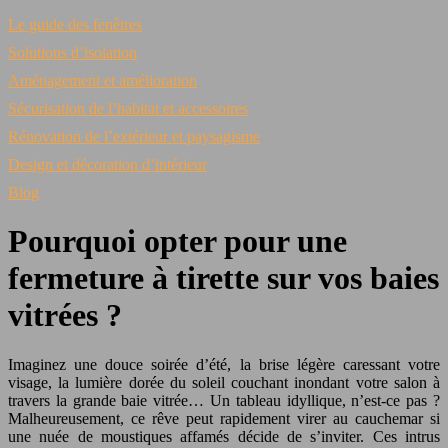
Le guide des fenêtres
Solutions d’isolation
Aménagement et amélioration
Sécurisation de l’habitat et accessoires
Rénovation de l’extérieur et paysagisme
Design et décoration d’intérieur
Blog
Pourquoi opter pour une
fermeture à tirette sur vos baies
vitrées ?
Imaginez une douce soirée d’été, la brise légère caressant votre
visage, la lumière dorée du soleil couchant inondant votre salon à
travers la grande baie vitrée… Un tableau idyllique, n’est-ce pas ?
Malheureusement, ce rêve peut rapidement virer au cauchemar si
une nuée de moustiques affamés décide de s’inviter. Ces intrus