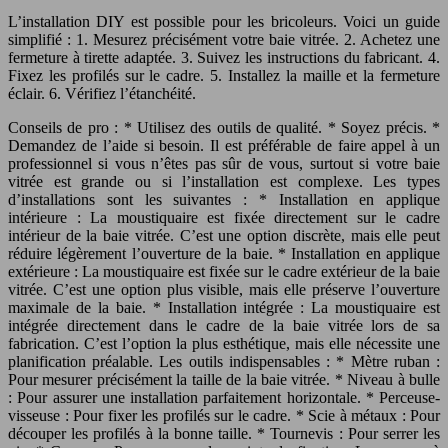
L’installation DIY est possible pour les bricoleurs. Voici un guide
simplifié : 1. Mesurez précisément votre baie vitrée. 2. Achetez une
fermeture à tirette adaptée. 3. Suivez les instructions du fabricant. 4.
Fixez les profilés sur le cadre. 5. Installez la maille et la fermeture
éclair. 6. Vérifiez l’étanchéité.
Conseils de pro : * Utilisez des outils de qualité. * Soyez précis. *
Demandez de l’aide si besoin. Il est préférable de faire appel à un
professionnel si vous n’êtes pas sûr de vous, surtout si votre baie
vitrée est grande ou si l’installation est complexe. Les types
d’installations sont les suivantes : * Installation en applique
intérieure : La moustiquaire est fixée directement sur le cadre
intérieur de la baie vitrée. C’est une option discrète, mais elle peut
réduire légèrement l’ouverture de la baie. * Installation en applique
extérieure : La moustiquaire est fixée sur le cadre extérieur de la baie
vitrée. C’est une option plus visible, mais elle préserve l’ouverture
maximale de la baie. * Installation intégrée : La moustiquaire est
intégrée directement dans le cadre de la baie vitrée lors de sa
fabrication. C’est l’option la plus esthétique, mais elle nécessite une
planification préalable. Les outils indispensables : * Mètre ruban :
Pour mesurer précisément la taille de la baie vitrée. * Niveau à bulle
: Pour assurer une installation parfaitement horizontale. * Perceuse-
visseuse : Pour fixer les profilés sur le cadre. * Scie à métaux : Pour
découper les profilés à la bonne taille. * Tournevis : Pour serrer les