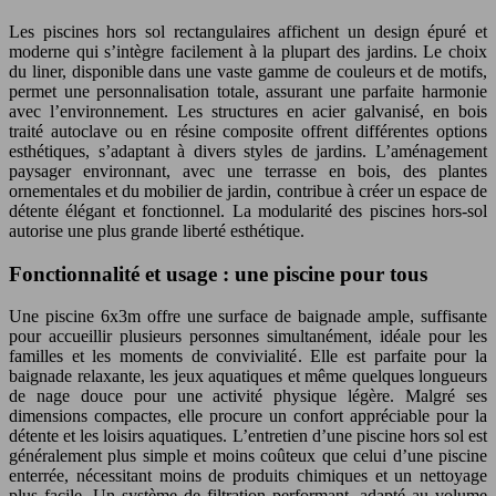
Les piscines hors sol rectangulaires affichent un design épuré et
moderne qui s’intègre facilement à la plupart des jardins. Le choix
du liner, disponible dans une vaste gamme de couleurs et de motifs,
permet une personnalisation totale, assurant une parfaite harmonie
avec l’environnement. Les structures en acier galvanisé, en bois
traité autoclave ou en résine composite offrent différentes options
esthétiques, s’adaptant à divers styles de jardins. L’aménagement
paysager environnant, avec une terrasse en bois, des plantes
ornementales et du mobilier de jardin, contribue à créer un espace de
détente élégant et fonctionnel. La modularité des piscines hors-sol
autorise une plus grande liberté esthétique.
Fonctionnalité et usage : une piscine pour tous
Une piscine 6x3m offre une surface de baignade ample, suffisante
pour accueillir plusieurs personnes simultanément, idéale pour les
familles et les moments de convivialité. Elle est parfaite pour la
baignade relaxante, les jeux aquatiques et même quelques longueurs
de nage douce pour une activité physique légère. Malgré ses
dimensions compactes, elle procure un confort appréciable pour la
détente et les loisirs aquatiques. L’entretien d’une piscine hors sol est
généralement plus simple et moins coûteux que celui d’une piscine
enterrée, nécessitant moins de produits chimiques et un nettoyage
plus facile. Un système de filtration performant, adapté au volume