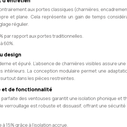
 d’entretien
. Contrairement aux portes classiques (charnières, encadremen
ropre et plane. Cela représente un gain de temps considér
églage régulier.
% par rapport aux portes traditionnelles.
’à 60%.
du design
derne et épuré. L’absence de charnières visibles assure une
es intérieurs. La conception modulaire permet une adaptatio
surtout dans les pièces restreintes.
et de fonctionnalité
 parfaite des ventouses garantit une isolation phonique et t
e verrouillage est robuste et dissuasif, offrant une sécurité
à 15% grâce à l’isolation accrue.