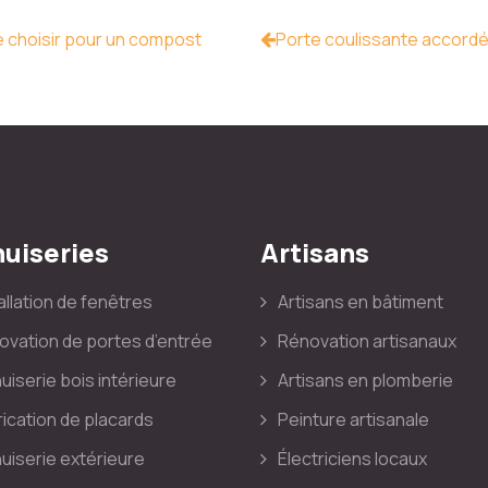
 choisir pour un compost
Porte coulissante accordé
uiseries
Artisans
allation de fenêtres
Artisans en bâtiment
ovation de portes d’entrée
Rénovation artisanaux
iserie bois intérieure
Artisans en plomberie
ication de placards
Peinture artisanale
uiserie extérieure
Électriciens locaux