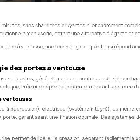
es minutes, sans charnières bruyantes ni encadrement comple
olutionne la menuiserie, offrant une alternative élégante et p
portes à ventouse, une technologie de pointe qui répond aux
ie des portes à ventouse
ouses robustes, généralement en caoutchouc de silicone ha
ectrique, crée une dépression interne, assurant une force d
e ventouses
e à dépression), électrique (système intégré), ou même co
la porte, garantissant une fixation optimale. Des systèmes 
isé permet de libérer la pression, séparant facilement la po