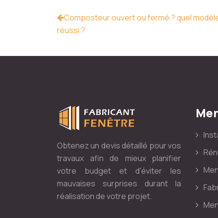
Composteur ouvert ou fermé ? quel modèle
réussi ?
Men
Inst
Obtenez un devis détaillé pour vos
Rén
travaux afin de mieux planifier
Menu
votre budget et d'éviter les
mauvaises surprises durant la
Fabr
réalisation de votre projet.
Men