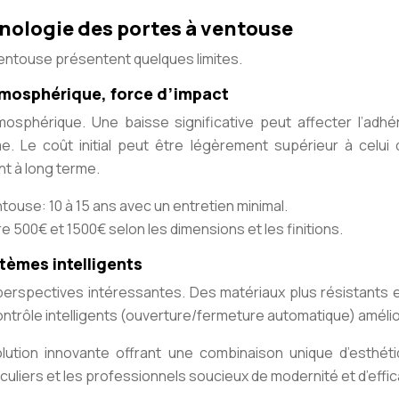
hnologie des portes à ventouse
ventouse présentent quelques limites.
atmosphérique, force d’impact
osphérique. Une baisse significative peut affecter l’adh
Le coût initial peut être légèrement supérieur à celui 
nt à long terme.
ouse: 10 à 15 ans avec un entretien minimal.
 500€ et 1500€ selon les dimensions et les finitions.
tèmes intelligents
erspectives intéressantes. Des matériaux plus résistants
rôle intelligents (ouverture/fermeture automatique) amélior
ution innovante offrant une combinaison unique d’esthétiq
culiers et les professionnels soucieux de modernité et d’effic