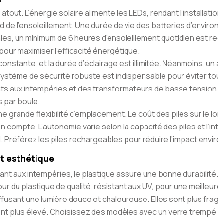
 atout. L’énergie solaire alimente les LEDs, rendant l’installat
 de l’ensoleillement. Une durée de vie des batteries d’enviro
ales, un minimum de 6 heures d’ensoleillement quotidien est
pour maximiser l’efficacité énergétique.
constante, et la durée d’éclairage est illimitée. Néanmoins, u
système de sécurité robuste est indispensable pour éviter tout
ts aux intempéries et des transformateurs de basse tension
 par boule.
t une grande flexibilité d’emplacement. Le coût des piles sur l
 en compte. L’autonomie varie selon la capacité des piles et l
d. Préférez les piles rechargeables pour réduire l’impact envi
et esthétique
ant aux intempéries, le plastique assure une bonne durabilit
ur du plastique de qualité, résistant aux UV, pour une meilleur
iffusant une lumière douce et chaleureuse. Elles sont plus frag
nt plus élevé. Choisissez des modèles avec un verre trempé 