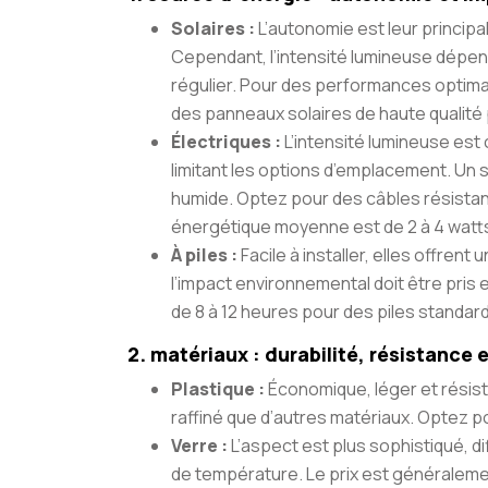
Solaires :
L’autonomie est leur principal
Cependant, l’intensité lumineuse dépend
régulier. Pour des performances optim
des panneaux solaires de haute qualité 
Électriques :
L’intensité lumineuse est 
limitant les options d’emplacement. Un 
humide. Optez pour des câbles résistan
énergétique moyenne est de 2 à 4 watts
À piles :
Facile à installer, elles offren
l’impact environnemental doit être pris
de 8 à 12 heures pour des piles standar
2. matériaux : durabilité, résistance 
Plastique :
Économique, léger et résist
raffiné que d’autres matériaux. Optez po
Verre :
L’aspect est plus sophistiqué, d
de température. Le prix est généraleme