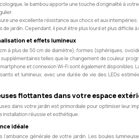
écologique, le bambou apporte une touche d’originalité à votre
ulier.
ure une excellente résistance aux chocs et aux intempéries. Il
de jardin. Cependant, il peut être plus lourd et plus difficile à
nalisation et effets lumineux
15 cm à plus de 50 cm de diamètre), formes (sphériques, ovoïde
s supplémentaires telles que le changement de couleur progr
n smartphone et connexion Wi-Fi sont également disponibles. 
ssants et lumineux, avec une durée de vie des LEDs estim
uses flottantes dans votre espace extér
es dans votre jardin est primordiale pour optimiser leur impa
installation réussie et esthétique.
ance idéale
dans l’ambiance générale de votre jardin. Les boules lumine