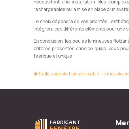
nécessitent une installation plus complex
rechargeables ou la mise en place d’un systèm
Le choix dépendra de vos priorités : esthét
intégrera ces différents éléments pour une s
En conclusion, les boules lumineuses flottant
critères présentés dans ce guide, vous pou
féérique et unique.
Table console transformable : le meuble id
Men