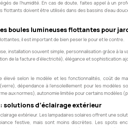
és de l’humidité. En cas de doute, faites appel à un profes
flottants doivent être utilisés dans des bassins d’eau dou
s boules lumineuses flottantes pour jar
ottantes, il est important de bien peser le pour et le contre.
e, installation souvent simple, personnalisation grâce à la v
on de la facture d’électricité), élégance et sophistication a
e élevé selon le modèle et les fonctionnalités, coût de 
isé (verre), dépendance à l’ensoleillement pour les modèles s
rme aux normes), autonomie limitée pour certains modèles (pi
: solutions d’éclairage extérieur
lairage extérieur. Les lampadaires solaires offrent une solut
iance festive, mais sont moins discrètes. Les spots enca