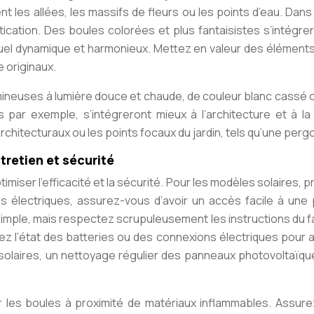
nt les allées, les massifs de fleurs ou les points d’eau. Da
cation. Des boules colorées et plus fantaisistes s’intégrer
isuel dynamique et harmonieux. Mettez en valeur des élément
e originaux.
mineuses à lumière douce et chaude, de couleur blanc cassé o
és par exemple, s’intégreront mieux à l’architecture et à l
chitecturaux ou les points focaux du jardin, tels qu’une pergo
ntretien et sécurité
miser l’efficacité et la sécurité. Pour les modèles solaires, pr
 électriques, assurez-vous d’avoir un accès facile à une
simple, mais respectez scrupuleusement les instructions du f
iez l’état des batteries ou des connexions électriques pour a
 solaires, un nettoyage régulier des panneaux photovoltaïqu
er les boules à proximité de matériaux inflammables. Assur