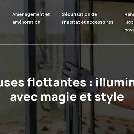
Aménagement et
Sécurisation de
Rén
amélioration
l’habitat et accessoires
l’ex
pay
es flottantes : illumi
avec magie et style