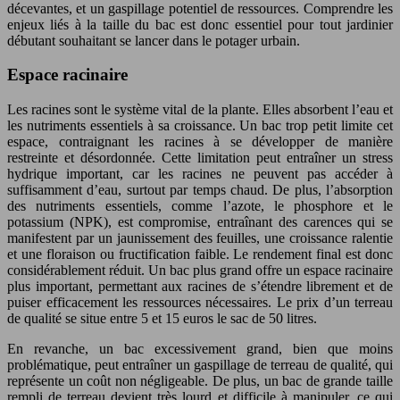
décevantes, et un gaspillage potentiel de ressources. Comprendre les
enjeux liés à la taille du bac est donc essentiel pour tout jardinier
débutant souhaitant se lancer dans le potager urbain.
Espace racinaire
Les racines sont le système vital de la plante. Elles absorbent l’eau et
les nutriments essentiels à sa croissance. Un bac trop petit limite cet
espace, contraignant les racines à se développer de manière
restreinte et désordonnée. Cette limitation peut entraîner un stress
hydrique important, car les racines ne peuvent pas accéder à
suffisamment d’eau, surtout par temps chaud. De plus, l’absorption
des nutriments essentiels, comme l’azote, le phosphore et le
potassium (NPK), est compromise, entraînant des carences qui se
manifestent par un jaunissement des feuilles, une croissance ralentie
et une floraison ou fructification faible. Le rendement final est donc
considérablement réduit. Un bac plus grand offre un espace racinaire
plus important, permettant aux racines de s’étendre librement et de
puiser efficacement les ressources nécessaires. Le prix d’un terreau
de qualité se situe entre 5 et 15 euros le sac de 50 litres.
En revanche, un bac excessivement grand, bien que moins
problématique, peut entraîner un gaspillage de terreau de qualité, qui
représente un coût non négligeable. De plus, un bac de grande taille
rempli de terreau devient très lourd et difficile à manipuler, ce qui