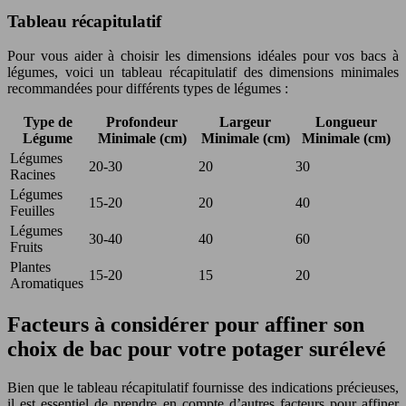
Tableau récapitulatif
Pour vous aider à choisir les dimensions idéales pour vos bacs à
légumes, voici un tableau récapitulatif des dimensions minimales
recommandées pour différents types de légumes :
Type de
Profondeur
Largeur
Longueur
Légume
Minimale (cm)
Minimale (cm)
Minimale (cm)
Légumes
20-30
20
30
Racines
Légumes
15-20
20
40
Feuilles
Légumes
30-40
40
60
Fruits
Plantes
15-20
15
20
Aromatiques
Facteurs à considérer pour affiner son
choix de bac pour votre potager surélevé
Bien que le tableau récapitulatif fournisse des indications précieuses,
il est essentiel de prendre en compte d’autres facteurs pour affiner